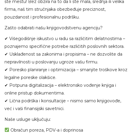
ste mestu! Bez obzira na to da li ste mala, srednja ili velika
firma, naš tim stručnjaka obezbeđuje preciznost,
pouzdanost i profesionalnu podršku.
Zašto odabrati našu knjigovodstvenu agenciju?
✔ Višegodišnje iskustvo u radu sa različitim delatnostima –
poznajemo specifične potrebe različitih poslovnih sektora.
✔ Usklađenost sa zakonima i propisima – ne dozvolite da
nepravilnosti u poslovanju ugroze vašu firmu.
✔ Poresko planiranje i optimizacija – smanjite troškove kroz
legalne poreske olakšice.
✔ Potpuna digitalizacija – elektronsko vođenje knjiga i
online pristup dokumentima.
✔ Lična podrška i konsultacije – nismo samo knjigovođe,
već i vaši finansijski savetnici.
Naše usluge uključuju:
Obračun poreza, PDV-a i doprinosa