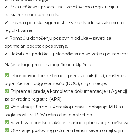
✔ Brza i efikasna procedura – završavamo registraciju u
najkraćem mogućem roku.
✔ Pravna i poreska sigurnost – sve u skladu sa zakonima i
regulativama.
✔ Pomoć u donošenju poslovnih odluka – saveti za
optimalan početak poslovanja.
✔ Fleksibilna podrška – prilagođavamo se vašim potrebama.
Naše usluge pri registraciji firme uključuju:
Izbor pravne forme firme – preduzetnik (PR), društvo sa
ograničenom odgovornošću (DOO), organizacije.
Priprema i predaja kompletne dokumentacije u Agenciji
za privredne registre (APR).
Registracija firme u Poreskoj upravi – dobijanje PIB-a i
saglasnosti za PDV režim ako je potrebno.
Saveti za poreske olakšice i načine optimizacije troškova.
Otvaranje poslovnog računa u banci i saveti o najboljim