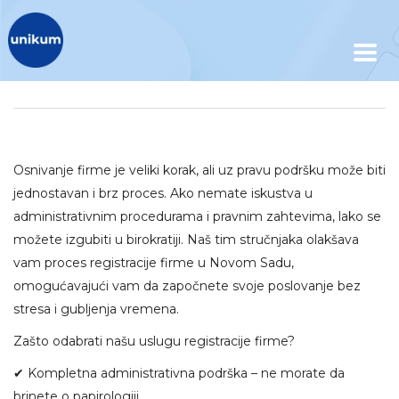
Osnivanje firme je veliki korak, ali uz pravu podršku može biti
jednostavan i brz proces. Ako nemate iskustva u
administrativnim procedurama i pravnim zahtevima, lako se
možete izgubiti u birokratiji. Naš tim stručnjaka olakšava
vam proces registracije firme u Novom Sadu,
omogućavajući vam da započnete svoje poslovanje bez
stresa i gubljenja vremena.
Zašto odabrati našu uslugu registracije firme?
✔ Kompletna administrativna podrška – ne morate da
brinete o papirologiji.