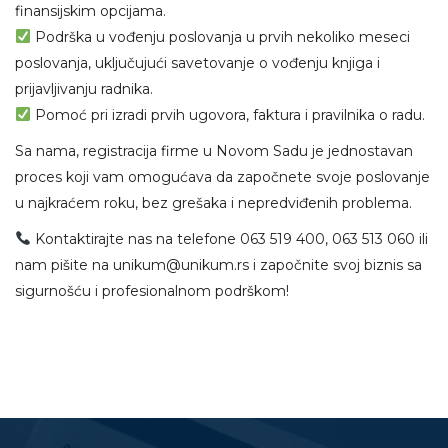
finansijskim opcijama.
Podrška u vođenju poslovanja u prvih nekoliko meseci
poslovanja, uključujući savetovanje o vođenju knjiga i
prijavljivanju radnika.
Pomoć pri izradi prvih ugovora, faktura i pravilnika o radu.
Sa nama, registracija firme u Novom Sadu je jednostavan
proces koji vam omogućava da započnete svoje poslovanje
u najkraćem roku, bez grešaka i nepredviđenih problema.
Kontaktirajte nas na telefone 063 519 400, 063 513 060 ili
nam pišite na unikum@unikum.rs i započnite svoj biznis sa
sigurnošću i profesionalnom podrškom!